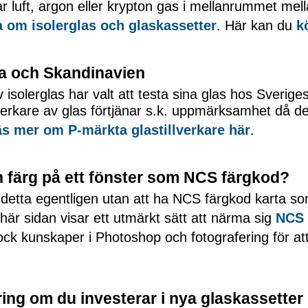
ar luft, argon eller krypton gas i mellanrummet mel
a om isolerglas och glaskassetter
. Här kan du
k
pa och Skandinavien
isolerglas har valt att testa sina glas hos Sverige
lverkare av glas förtjänar s.k. uppmärksamhet då de
s mer om P-märkta glastillverkare här
.
n färg på ett fönster som NCS färgkod?
 detta egentligen utan att ha NCS färgkod karta so
här sidan visar ett utmärkt sätt att närma sig
NCS 
ck kunskaper i Photoshop och fotografering för at
ng om du investerar i nya glaskassetter i