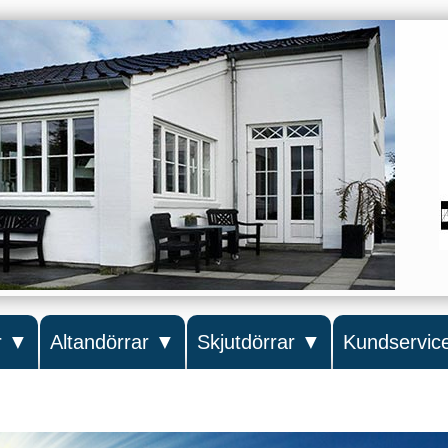
r
▼
Altandörrar
▼
Skjutdörrar
▼
Kundservic