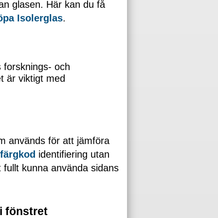
lan glasen. Här kan du få
öpa Isolerglas
.
s forsknings- och
t är viktigt med
m används för att jämföra
färgkod
identifiering utan
t fullt kunna använda sidans
 fönstret