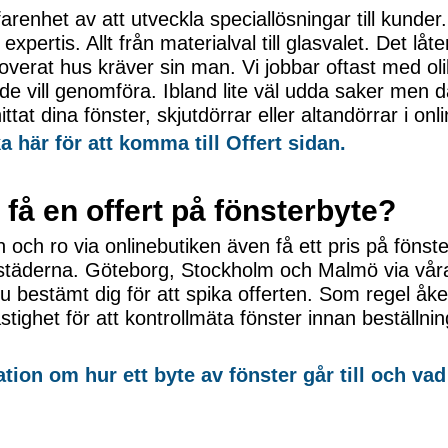
arenhet av att utveckla speciallösningar till kunder.
pertis. Allt från materialval till glasvalet. Det låt
enoverat hus kräver sin man. Vi jobbar oftast med ol
de vill genomföra. Ibland lite väl udda saker men d
ttat dina fönster, skjutdörrar eller altandörrar i onl
a här för att komma till Offert sidan.
få en offert på fönsterbyte?
 och ro via onlinebutiken även få ett pris på fönste
ta städerna. Göteborg, Stockholm och Malmö via vå
u bestämt dig för att spika offerten. Som regel åk
astighet för att kontrollmäta fönster innan beställ
tion om hur ett byte av fönster går till och vad