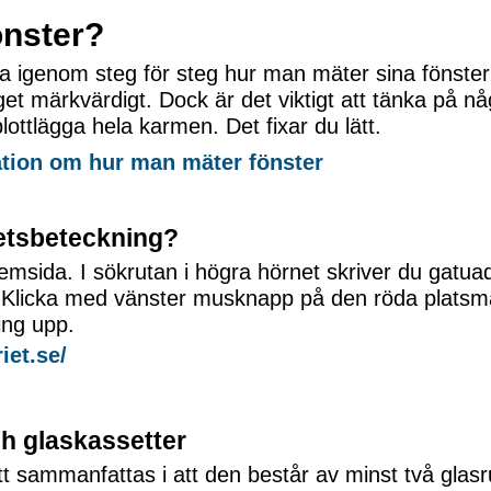
önster?
a igenom steg för steg hur man mäter sina fönster 
nget märkvärdigt. Dock är det viktigt att tänka på n
 blottlägga hela karmen. Det fixar du lätt.
ation om hur man mäter fönster
hetsbeteckning?
msida. I sökrutan i högra hörnet skriver du gatuadr
 Klicka med vänster musknapp på den röda platsm
ing upp.
iet.se/
ch glaskassetter
tt sammanfattas i att den består av minst två glas