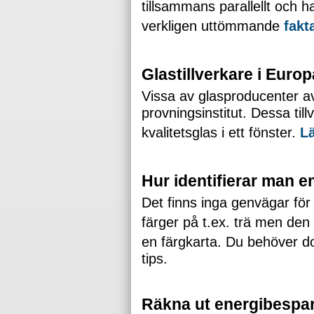
tillsammans parallellt och h
verkligen uttömmande
fakt
Glastillverkare i Euro
Vissa av glasproducenter av 
provningsinstitut. Dessa til
kvalitetsglas i ett fönster.
Lä
Hur identifierar man e
Det finns inga genvägar för
färger på t.ex. trä men den 
en färgkarta. Du behöver do
tips.
Räkna ut energibespari